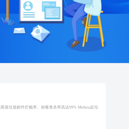
斯基垃圾邮件拦截率、病毒查杀率高达99% Medusa反垃