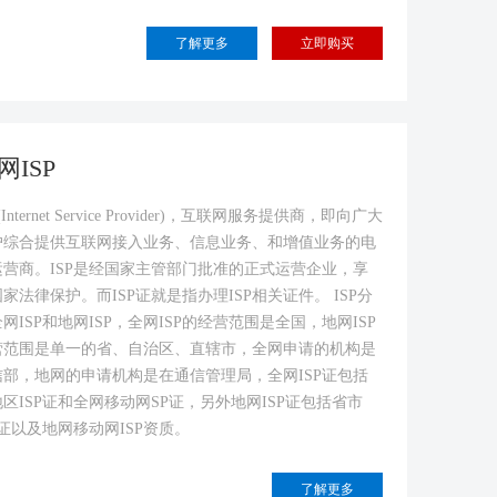
了解更多
网ISP
P(Internet Service Provider)，互联网服务提供商，即向广大
户综合提供互联网接入业务、信息业务、和增值业务的电
运营商。ISP是经国家主管部门批准的正式运营企业，享
家法律保护。而ISP证就是指办理ISP相关证件。 ISP分
网ISP和地网ISP，全网ISP的经营范围是全国，地网ISP
营范围是单一的省、自治区、直辖市，全网申请的机构是
信部，地网的申请机构是在通信管理局，全网ISP证包括
区ISP证和全网移动网SP证，另外地网ISP证包括省市
P证以及地网移动网ISP资质。
了解更多