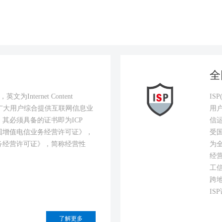
全
Internet Content
IS
，即向广大用户综合提供互联网信息业
用
其必须具备的证书即为ICP
信
国增值电信业务经营许可证》，
受国
务经营许可证》，简称经营性
为全
经
工
跨地
IS
了解更多