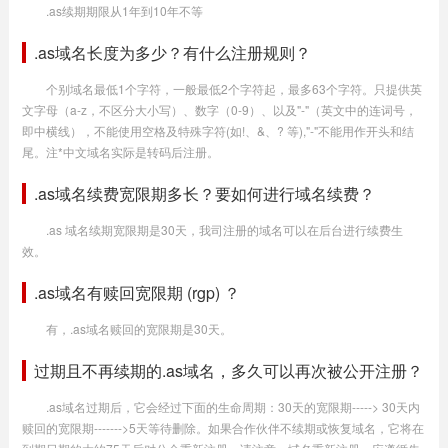
.as续期期限从1年到10年不等
.as域名长度为多少？有什么注册规则？
个别域名最低1个字符，一般最低2个字符起，最多63个字符。只提供英
文字母（a-z，不区分大小写）、数字（0-9）、以及"-"（英文中的连词号，
即中横线），不能使用空格及特殊字符(如!、&、? 等),"-"不能用作开头和结
尾。注*中文域名实际是转码后注册。
.as域名续费宽限期多长？要如何进行域名续费？
.as 域名续期宽限期是30天，我司注册的域名可以在后台进行续费生
效。
.as域名有赎回宽限期 (rgp) ？
有，.as域名赎回的宽限期是30天。
过期且不再续期的.as域名，多久可以再次被公开注册？
.as域名过期后，它会经过下面的生命周期：30天的宽限期-----> 30天内
赎回的宽限期------->5天等待删除。如果合作伙伴不续期或恢复域名，它将在