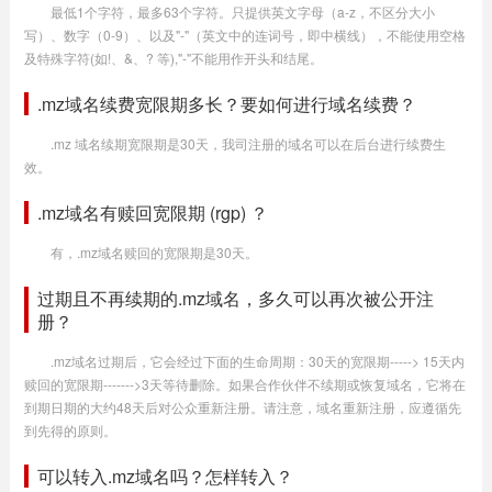
最低1个字符，最多63个字符。只提供英文字母（a-z，不区分大小
写）、数字（0-9）、以及"-"（英文中的连词号，即中横线），不能使用空格
及特殊字符(如!、&、? 等),"-"不能用作开头和结尾。
.mz域名续费宽限期多长？要如何进行域名续费？
.mz 域名续期宽限期是30天，我司注册的域名可以在后台进行续费生
效。
.mz域名有赎回宽限期 (rgp) ？
有，.mz域名赎回的宽限期是30天。
过期且不再续期的.mz域名，多久可以再次被公开注
册？
.mz域名过期后，它会经过下面的生命周期：30天的宽限期-----> 15天内
赎回的宽限期------->3天等待删除。如果合作伙伴不续期或恢复域名，它将在
到期日期的大约48天后对公众重新注册。请注意，域名重新注册，应遵循先
到先得的原则。
可以转入.mz域名吗？怎样转入？