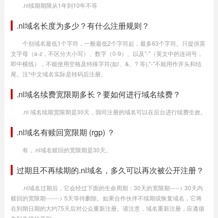
.nl续期期限从1年到10年不等
.nl域名长度为多少？有什么注册规则？
个别域名最低1个字符，一般最低2个字符起，最多63个字符。只提供英
文字母（a-z，不区分大小写）、数字（0-9）、以及"-"（英文中的连词号，
即中横线），不能使用空格及特殊字符(如!、&、? 等),"-"不能用作开头和结
尾。注*中文域名实际是转码后注册。
.nl域名续费宽限期多长？要如何进行域名续费？
.nl 域名续期宽限期是30天，我司注册的域名可以在后台进行续费生效。
.nl域名有赎回宽限期 (rgp) ？
有，.nl域名赎回的宽限期是30天。
过期且不再续期的.nl域名，多久可以再次被公开注册？
.nl域名过期后，它会经过下面的生命周期：30天的宽限期-----> 30天内
赎回的宽限期-------> 5天等待删除。如果合作伙伴不续期或恢复域名，它将
在到期日期的大约75天后对公众重新注册。请注意，域名重新注册，应遵循