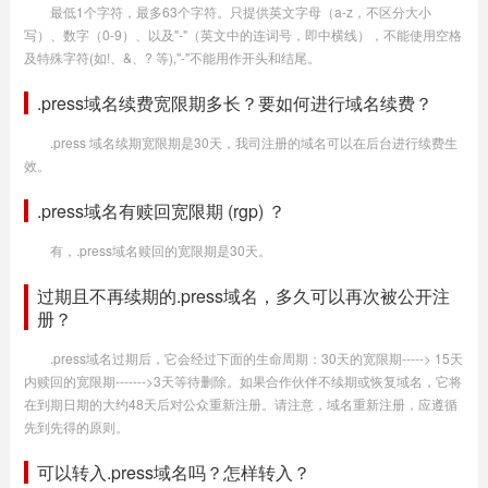
最低1个字符，最多63个字符。只提供英文字母（a-z，不区分大小
写）、数字（0-9）、以及"-"（英文中的连词号，即中横线），不能使用空格
及特殊字符(如!、&、? 等),"-"不能用作开头和结尾。
.press域名续费宽限期多长？要如何进行域名续费？
.press 域名续期宽限期是30天，我司注册的域名可以在后台进行续费生
效。
.press域名有赎回宽限期 (rgp) ？
有，.press域名赎回的宽限期是30天。
过期且不再续期的.press域名，多久可以再次被公开注
册？
.press域名过期后，它会经过下面的生命周期：30天的宽限期-----> 15天
内赎回的宽限期------->3天等待删除。如果合作伙伴不续期或恢复域名，它将
在到期日期的大约48天后对公众重新注册。请注意，域名重新注册，应遵循
先到先得的原则。
可以转入.press域名吗？怎样转入？